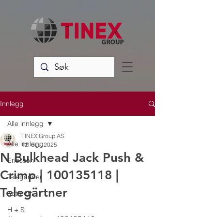
Innlegg
Alle innlegg
TINEX Group AS
Alle innlegg
12. des. 2025
N Bulkhead Jack Push &
Ericsson
Crimp | 100135118 |
Telegärtner
Telegärtner
Kathrein
H + S