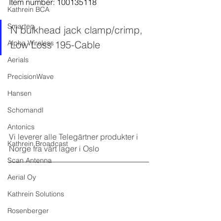
Item number: 100135118
Kathrein BCA
Smarteq
N bulkhead jack clamp/crimp, 
Alpha Wireless
Low Loss 195-Cable
Aerials
PrecisionWave
Hansen
Schomandl
Antonics
Vi leverer alle Telegärtner produkter i 
Kathrein Broadcast
Norge fra vårt lager i Oslo
Scan Antenna
Aerial Oy
Kathrein Solutions
Rosenberger