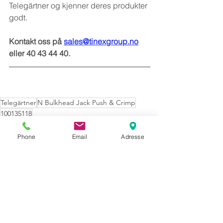
Telegärtner og kjenner deres produkter 
godt.
Kontakt oss på 
sales@tinexgroup.no
eller 40 43 44 40.
Telegärtner
N Bulkhead Jack Push & Crimp
100135118
Phone
Email
Adresse
Se alle
Siste innlegg