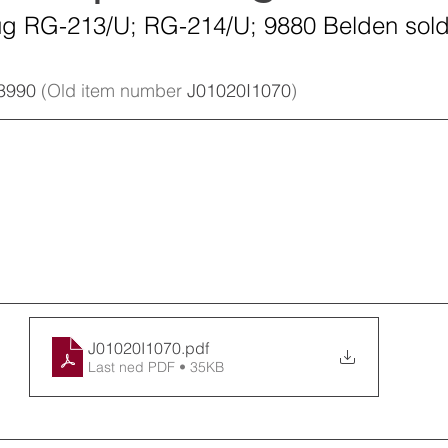
lug RG-213/U; RG-214/U; 9880 Belden sol
Kathrein Digital Systems
Aldena
Dual B
3990 
(Old item number 
J01020I1070
)
J01020I1070
.pdf
Last ned PDF • 35KB