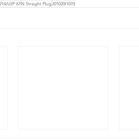
214/U
IP 67
N Straight Plug
J01020I1070