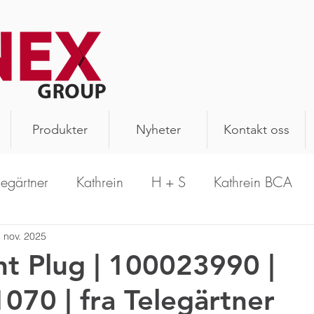
Produkter
Nyheter
Kontakt oss
legärtner
Kathrein
H + S
Kathrein BCA
PrecisionWave
Hansen
Schomandl
A
. nov. 2025
ht Plug | 100023990 |
070 | fra Telegärtner
n Antenna
Aerial Oy
Kathrein Solutions
R