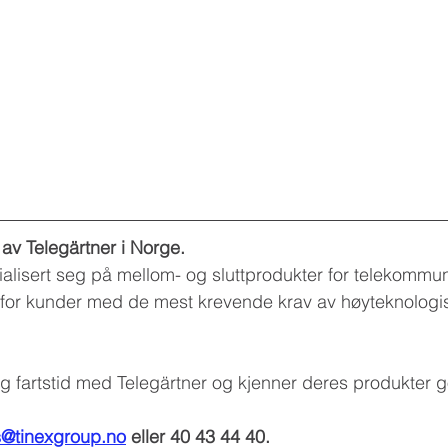
r av Telegärtner i Norge.
ialisert seg på mellom- og sluttprodukter for telekommu
or kunder med de mest krevende krav av høyteknologi
 fartstid med Telegärtner og kjenner deres produkter g
s@tinexgroup.no
 eller 40 43 44 40.