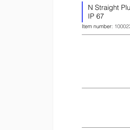
N Straight P
Kathrein DS
EUPEN
IP 67
Item number: 
10002