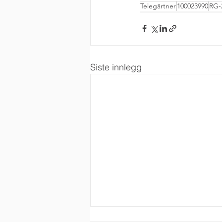
Telegärtner
100023990
RG-
Siste innlegg