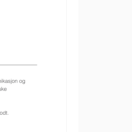
nikasjon og 
ske 
odt.