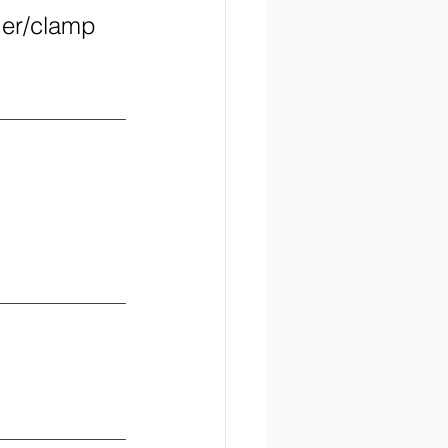
der/clamp 
AccuLink
SIRA