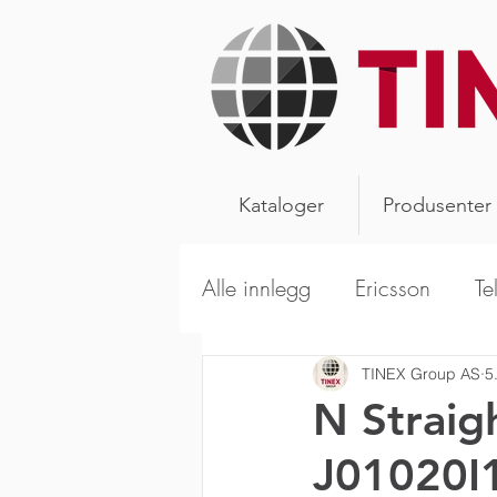
Kataloger
Produsenter
Alle innlegg
Ericsson
Te
Alpha Wireless
Aerials
TINEX Group AS
5
N Straig
J01020I1
Kathrein Broadcast
Sca