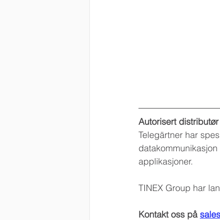
Autorisert distributø
Telegärtner har spes
datakommunikasjon f
applikasjoner.
TINEX Group har lang
Kontakt oss på 
sale