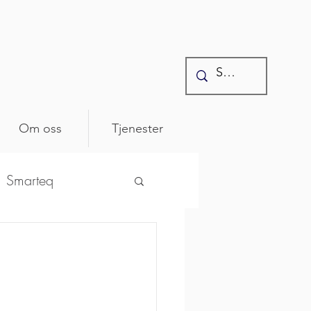
Om oss
Tjenester
Smarteq
ntonics
osenberger