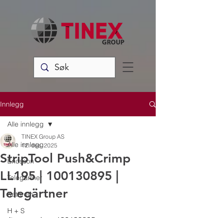
Innlegg
Alle innlegg
TINEX Group AS
Alle innlegg
12. des. 2025
StripTool Push&Crimp
Ericsson
LL195 | 100130895 |
Telegärtner
Telegärtner
Kathrein
H + S