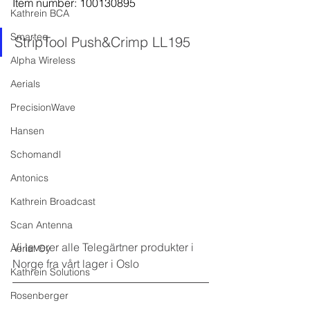
Item number: 100130895
Kathrein BCA
Smarteq
StripTool Push&Crimp LL195
Alpha Wireless
Aerials
PrecisionWave
Hansen
Schomandl
Antonics
Kathrein Broadcast
Scan Antenna
Vi leverer alle Telegärtner produkter i 
Aerial Oy
Norge fra vårt lager i Oslo
Kathrein Solutions
Rosenberger