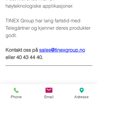
høyteknologiske applikasjoner.
TINEX Group har lang fartstid med 
Telegärtner og kjenner deres produkter 
godt.
Kontakt oss på 
sales@tinexgroup.no
eller 40 43 44 40.
Telegärtner
100130895
StripTool
Push&Crimp
LL195
Phone
Email
Adresse
Se alle
Siste innlegg