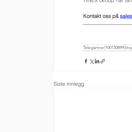
TINEX Group har lang
Kontakt oss på 
sale
Telegärtner
100130899
Str
Siste innlegg