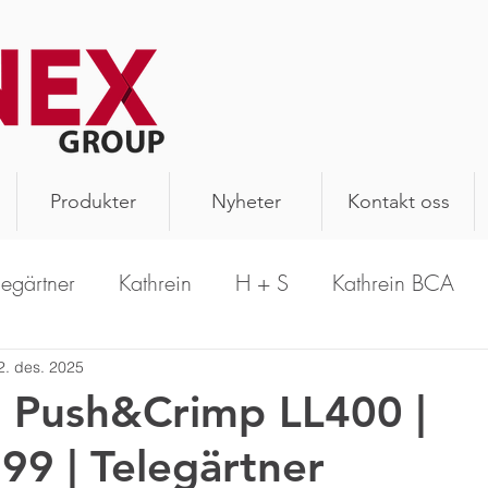
Produkter
Nyheter
Kontakt oss
legärtner
Kathrein
H + S
Kathrein BCA
PrecisionWave
Hansen
Schomandl
A
2. des. 2025
l Push&Crimp LL400 |
9 | Telegärtner
n Antenna
Aerial Oy
Kathrein Solutions
R