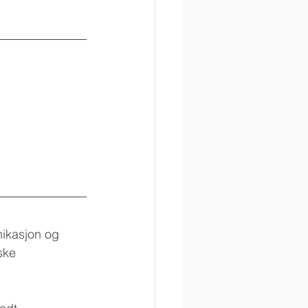
nikasjon og 
ske 