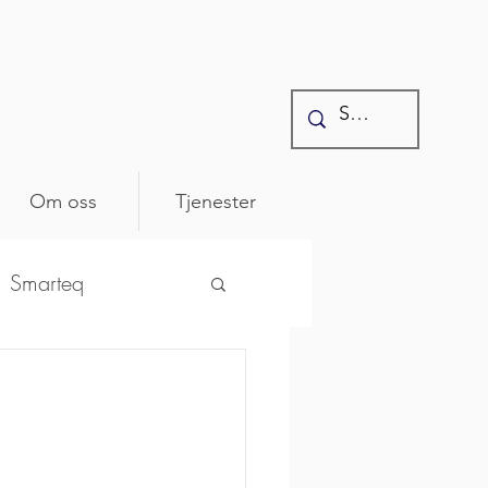
Om oss
Tjenester
Smarteq
ntonics
osenberger