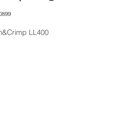
0899
Kathrein Digital Systems
Aldena
Dual B
sh&Crimp LL400