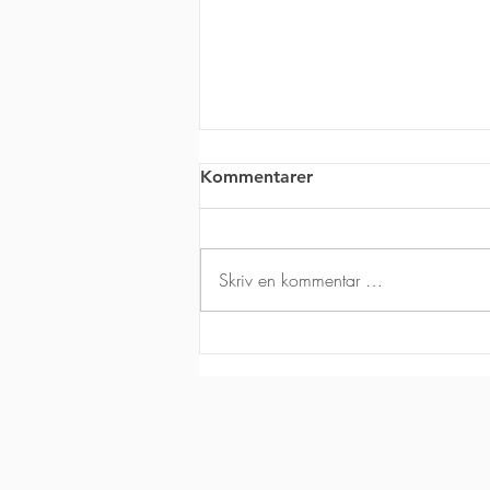
Kommentarer
Skriv en kommentar …
Telegärtner | AMJ 300
F/UTP installasjonskabel
Cat.6 – blå, 500 m | TINEX
Group AS | Leveres fra
Norge | Artikkelnummer:
100013182 (tidligere