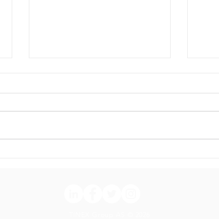
Telegärtner | 19" Patch
Tele
Panel MPP16-HS K Cat. 6A
Dist
(16 porter) | TINEX Group
Cat.
AS | Leveres fra Norge |
TINE
Artikkelnummer:
Norg
100006996 (tidligere
1000
TINEX Group AS © 2026