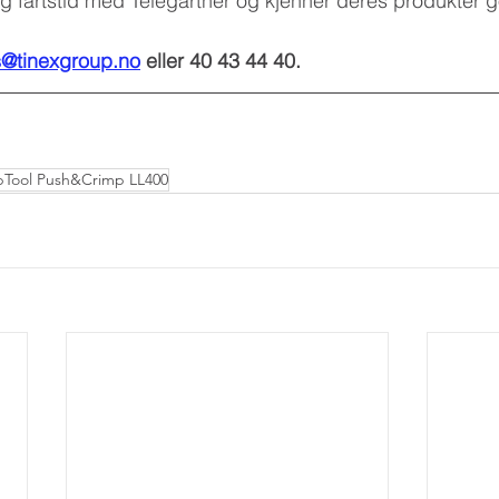
 fartstid med Telegärtner og kjenner deres produkter g
s@tinexgroup.no
 eller 40 43 44 40.
ipTool Push&Crimp LL400