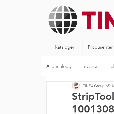
Kataloger
Produsenter
Alle innlegg
Ericsson
Te
Alpha Wireless
Aerials
TINEX Group AS
1
StripToo
10013089
Kathrein Broadcast
Sca