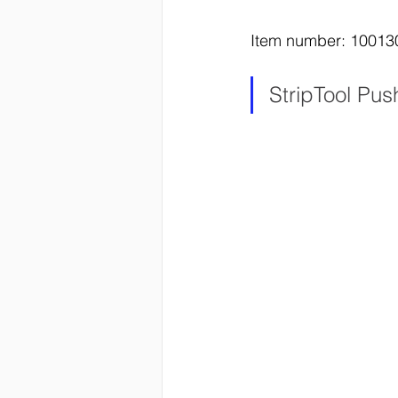
Item number: 10013
Kathrein DS
EUPEN
StripTool Pu