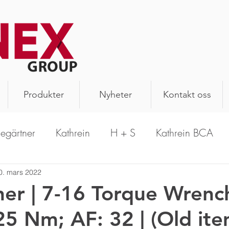
Produkter
Nyheter
Kontakt oss
legärtner
Kathrein
H + S
Kathrein BCA
PrecisionWave
Hansen
Schomandl
A
0. mars 2022
ner | 7-16 Torque Wrenc
25 Nm; AF: 32 | (Old it
n Antenna
Aerial Oy
Kathrein Solutions
R