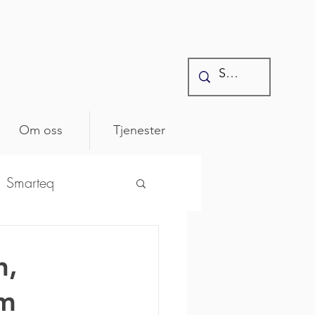
Om oss
Tjenester
Smarteq
ntonics
h,
em
osenberger