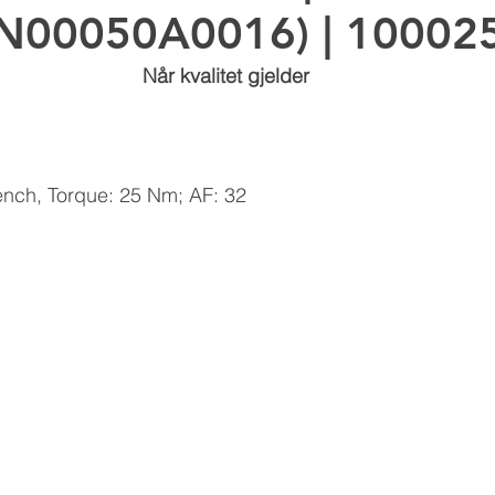
N00050A0016) | 10002
Kathrein Digital Systems
Aldena
Dual B
Når kvalitet gjelder
nch, Torque: 25 Nm; AF: 32