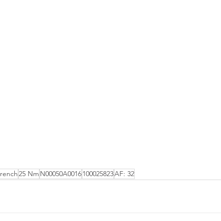
Wrench
25 Nm
N00050A0016
100025823
AF: 32