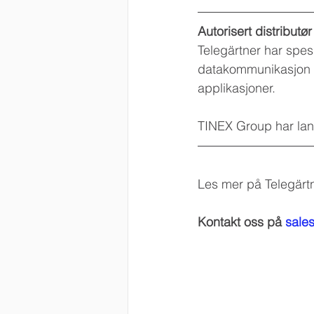
Autorisert distributø
Telegärtner har spes
datakommunikasjon f
applikasjoner.
TINEX Group har lang
Les mer på Telegärt
Kontakt oss på 
sale