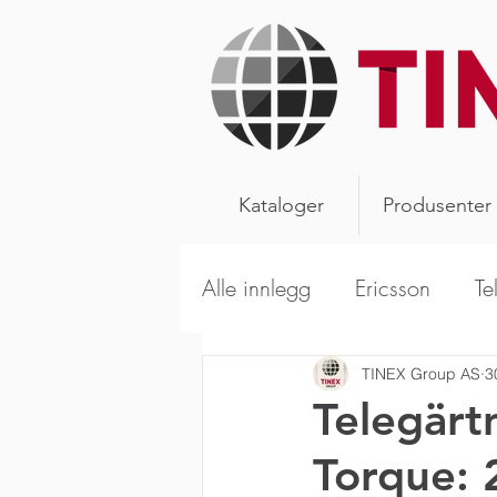
Kataloger
Produsenter
Alle innlegg
Ericsson
Te
Alpha Wireless
Aerials
TINEX Group AS
3
Telegärt
Torque: 
Kathrein Broadcast
Sca