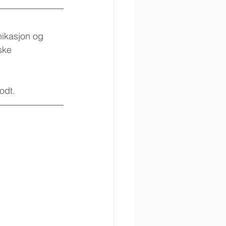
nikasjon og 
ske 
odt.