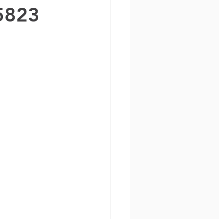
5823
AccuLink
SIRA