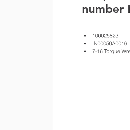
number 
Kathrein DS
EUPEN
100025823
 N00050A0016
7-16 Torque Wre