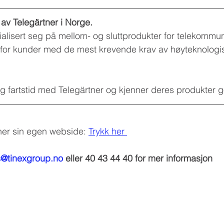
r av Telegärtner i Norge.
ialisert seg på mellom- og sluttprodukter for telekommu
or kunder med de mest krevende krav av høyteknologi
 fartstid med Telegärtner og kjenner deres produkter g
ner sin egen webside: 
Trykk her 
s@tinexgroup.no
 eller 40 43 44 40 for mer informasjon