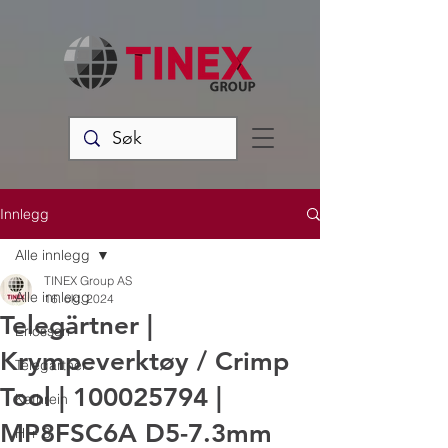
Innlegg
Alle innlegg
TINEX Group AS
Alle innlegg
16. okt. 2024
Telegärtner |
Ericsson
Krympeverktøy / Crimp
Telegärtner
Tool | 100025794 |
Kathrein
MP8FSC6A D5-7.3mm
H + S