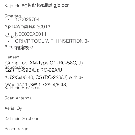
Når kvalitet gjelder
Kathrein BCA
Smarteq
100025794
Alpha Wireless
4018359230913
N00000A0011
Aerials
CRIMP TOOL WITH INSERTION 3-
PrecisionWave
TIMES
Hansen
Crimp Tool XM-Type G1 (RG-58C/U); 
Schomandl
G2 (RG-59B/U); RG-62A/U; 
1.72/5.4/6.48; G5 (RG-223/U) with 3-
Antonics
way insert (SW 1.72/5.4/6.48)
Kathrein Broadcast
Scan Antenna
Aerial Oy
Kathrein Solutions
Rosenberger