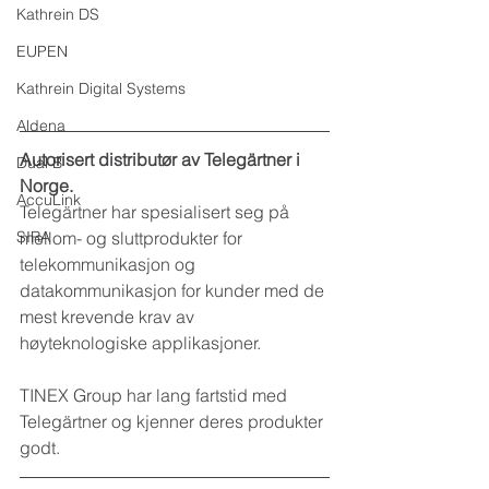
Kathrein DS
EUPEN
Kathrein Digital Systems
Aldena
Autorisert distributør av Telegärtner i 
Dual B
Norge.
AccuLink
Telegärtner har spesialisert seg på 
SIRA
mellom- og sluttprodukter for 
telekommunikasjon og 
datakommunikasjon for kunder med de 
mest krevende krav av 
høyteknologiske applikasjoner.
TINEX Group har lang fartstid med 
Telegärtner og kjenner deres produkter 
godt.