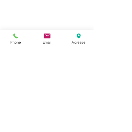
Phone
Email
Adresse
Telegärtner
Krympeverktøy
100025794
4018359230913
N00000A0011
Crimp Tool
Crimp Tool XM-Type G1
Se alle
Siste innlegg