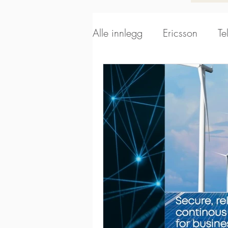
Alle innlegg
Ericsson
Te
Alpha Wireless
Aerials
Kathrein Broadcast
Sca
Kathrein DS
EUPEN