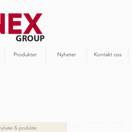
Produkter
Nyheter
Kontakt oss
heter & produkter
 siste oppdateringer, produktnyheter og annet snadder
en.
Til produkt side