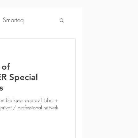
Smarteq
ntonics
 of
osenberger
 Special
s
AccuLink
SIRA
on ble kjøpt opp av Huber +
privat / professional nettverk