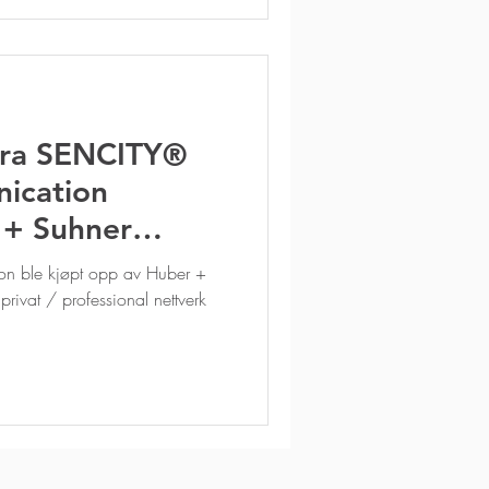
fra SENCITY®
ication
 + Suhner
in).
on ble kjøpt opp av Huber +
privat / professional nettverk