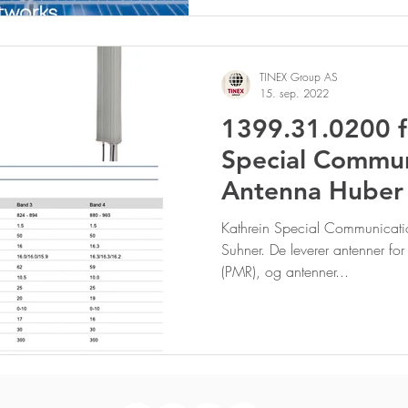
TINEX Group AS
15. sep. 2022
1399.31.0200 
Special Commun
Antenna Huber
(tidligere Kathre
Kathrein Special Communicati
Suhner. De leverer antenner for 
(PMR), og antenner...