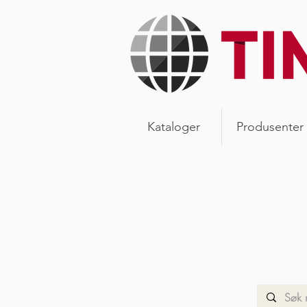
Kataloger
Produsenter
Ny
Les våre
vår verd