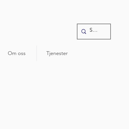
Om oss
Tjenester
 som rører seg i