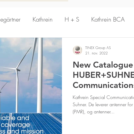
legärtner
Kathrein
H + S
Kathrein BCA
PrecisionWave
Hansen
Schomandl
A
TINEX Group AS
21. nov. 2022
New Catalogue
n Antenna
Aerial Oy
Kathrein Solutions
R
HUBER+SUHNER
Communication
Kathrein Digital Systems
Aldena
Dual B
Kathrein Special Communicati
Suhner. De leverer antenner for 
(PMR), og antenner...