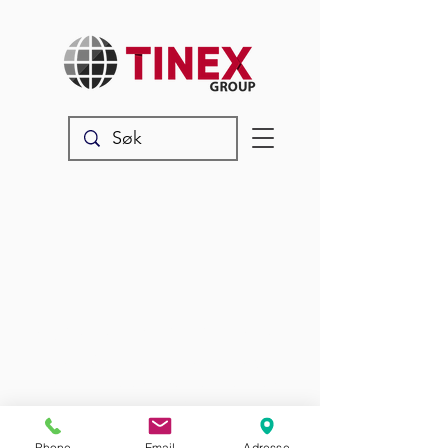
Nyheter & produkter
Les våre siste oppdateringer,
produktnyheter og annet snadder
som rører seg i vår verden.
Phone
Email
Adresse