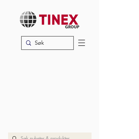
Nyheter & produkter
Les våre siste oppdateringer,
produktnyheter og annet snadder
som rører seg i vår verden.