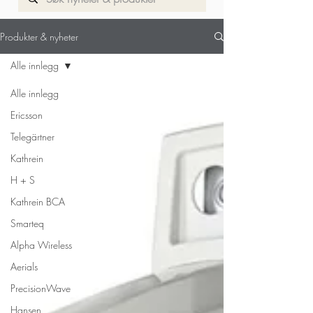
Til produkt side
Produkter & nyheter
Alle innlegg
Alle innlegg
Ericsson
Telegärtner
Kathrein
H + S
Kathrein BCA
Smarteq
Alpha Wireless
Aerials
PrecisionWave
Hansen