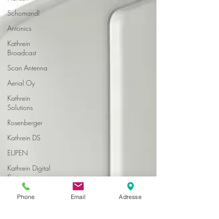
Schomandl
Antonics
Kathrein
Broadcast
Scan Antenna
Aerial Oy
Kathrein
Solutions
Rosenberger
Kathrein DS
EUPEN
Kathrein Digital
Systems
Aldena
Phone
Email
Adresse
Dual B