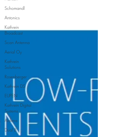
Schomandl
Antonics
Kathrein
Broadcast
Scan Antenna
Aerial Oy
Kathrein
Solutions
Rosenberger
Kathrein DS
EUPEN
Kathrein Digital
Systems
Aldena
Dual B