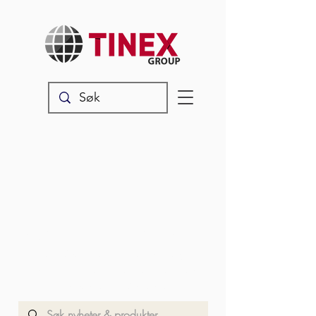
Nyheter & produkter
Les våre siste oppdateringer,
produktnyheter og annet snadder
som rører seg i vår verden.