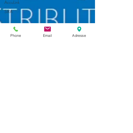
AccuLink
SIRA
Phone
Email
Adresse