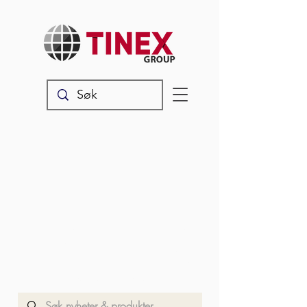
Nyheter & produkter
Les våre siste oppdateringer,
produktnyheter og annet snadder
som rører seg i vår verden.