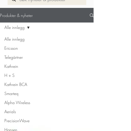
Til produkt side
Produkter & nyheter
Alle innlegg
Alle innlegg
Ericsson
Telegärtner
Kathrein
H + S
Kathrein BCA
Smarteq
Alpha Wireless
Aerials
PrecisionWave
Hansen