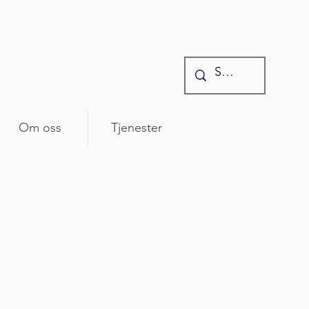
Om oss
Tjenester
 som rører seg i