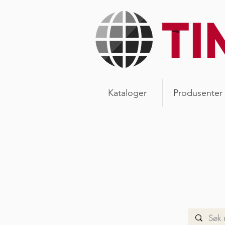
Kataloger
Produsenter
Ny
Les våre
vår verd