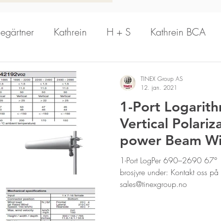
legärtner
Kathrein
H + S
Kathrein BCA
PrecisionWave
Hansen
Schomandl
A
TINEX Group AS
12. jan. 2021
1-Port Logarith
n Antenna
Aerial Oy
Kathrein Solutions
R
Vertical Polariza
power Beam Wid
Kathrein Digital Systems
Aldena
Dual B
Ericsson
1-Port LogPer 690–2690 67°
brosjyre under: Kontakt oss p
sales@tinexgroup.no