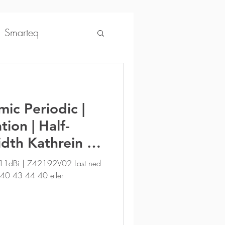
Smarteq
ntonics
mic Periodic |
osenberger
tion | Half-
th Kathrein /
AccuLink
SIRA
 11dBi | 742192V02 Last ned
å 40 43 44 40 eller