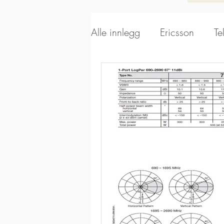
Alle innlegg
Ericsson
Te
Alpha Wireless
Aerials
Kathrein Broadcast
Sca
Kathrein DS
EUPEN