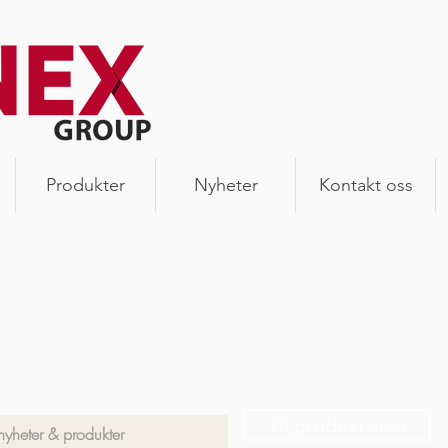
Produkter
Nyheter
Kontakt oss
heter & produkter
 siste oppdateringer, produktnyheter og annet snadder
en.
Til produkt side