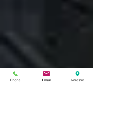
Phone
Email
Adresse