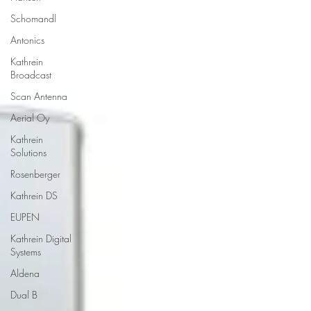
Schomandl
Antonics
Kathrein
Broadcast
Scan Antenna
Aerial Oy
Kathrein
Solutions
Rosenberger
Kathrein DS
EUPEN
Kathrein Digital
Systems
Aldena
Dual B