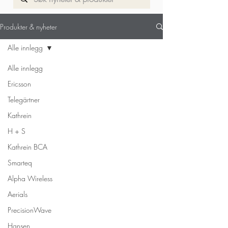
Til produkt side
Produkter & nyheter
Alle innlegg
Alle innlegg
Ericsson
Telegärtner
Kathrein
H + S
Kathrein BCA
Smarteq
Alpha Wireless
Aerials
PrecisionWave
Hansen