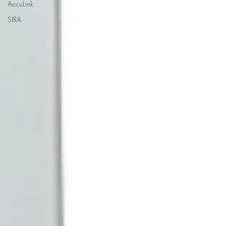
AccuLink
SIRA