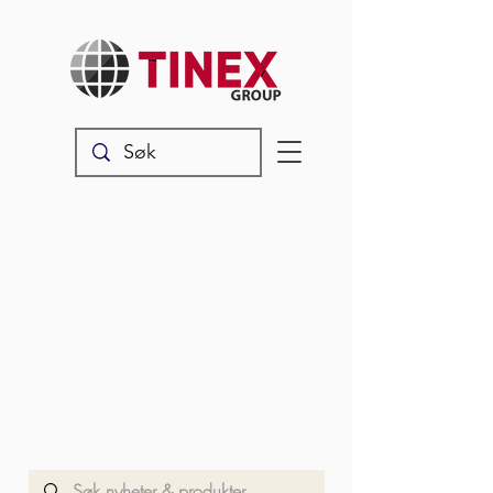
Nyheter & produkter
Les våre siste oppdateringer,
produktnyheter og annet snadder
som rører seg i vår verden.