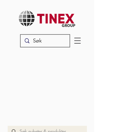
Nyheter & produkter
Les våre siste oppdateringer,
produktnyheter og annet snadder
som rører seg i vår verden.