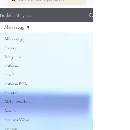
Til produkt side
Produkter & nyheter
Alle innlegg
Alle innlegg
Ericsson
Telegärtner
Kathrein
H + S
Kathrein BCA
Smarteq
Alpha Wireless
Aerials
PrecisionWave
Hansen