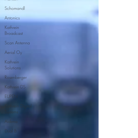
Schomandl
Antonics
Kathrein
Broadcast
Scan Antenna
Aerial Oy
Kathrein
Solutions
Rosenberger
Kathrein DS
EUPEN
Kathrein Digital
Systems
Aldena
Dual B