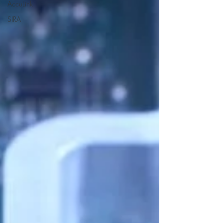
AccuLink
SIRA