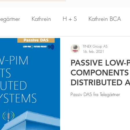
legärtner
Kathrein
H + S
Kathrein BCA
PrecisionWave
Hansen
Schomandl
A
TINEX Group AS
16. feb. 2021
PASSIVE LOW-
n Antenna
Aerial Oy
Kathrein Solutions
R
COMPONENTS
DISTRIBUTED
Kathrein Digital Systems
Aldena
Dual B
SYSTEMS.
Passiv DAS fra Telegärtner