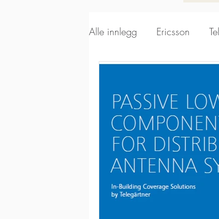
Alle innlegg
Ericsson
Te
Alpha Wireless
Aerials
Kathrein Broadcast
Sca
Kathrein DS
EUPEN