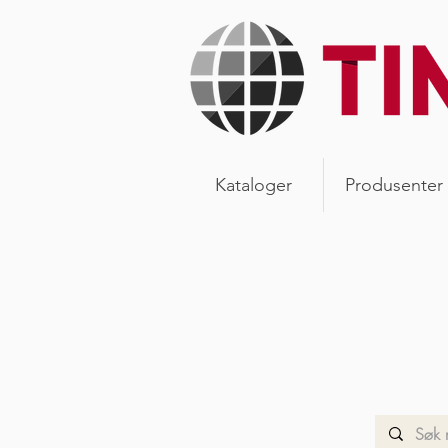
Kataloger
Produsenter
Ny
Les våre
vår verd