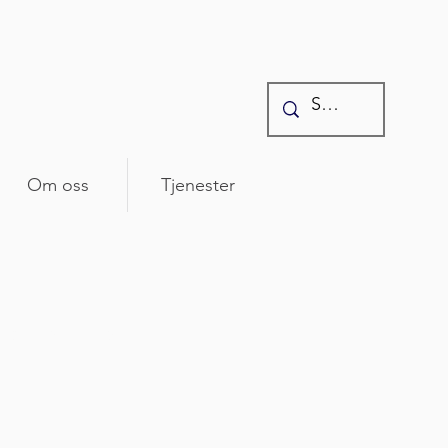
Om oss
Tjenester
 som rører seg i