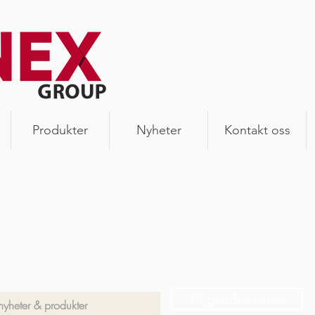
Produkter
Nyheter
Kontakt oss
heter & produkter
 siste oppdateringer, produktnyheter og annet snadder
en.
Til produkt side