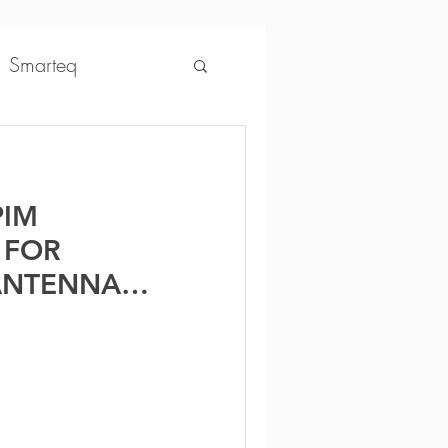
Smarteq
ntonics
PIM
osenberger
 FOR
 ANTENNA
AccuLink
SIRA