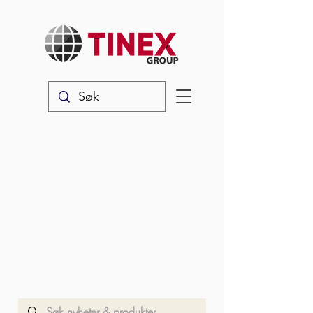
Nyheter & produkter
Les våre siste oppdateringer,
produktnyheter og annet snadder
som rører seg i vår verden.