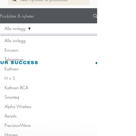
Til produkt side
Produkter & nyheter
Alle innlegg
Alle innlegg
Ericsson
Telegärtner
Kathrein
H + S
Kathrein BCA
Smarteq
Alpha Wireless
Aerials
PrecisionWave
Hansen