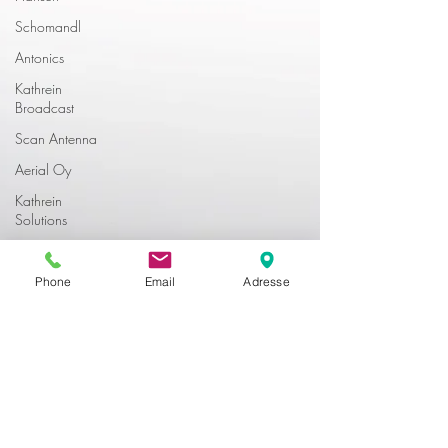
Schomandl
Antonics
Kathrein
Broadcast
Scan Antenna
Aerial Oy
Kathrein
Solutions
Rosenberger
Kathrein DS
Phone
Email
Adresse
EUPEN
Kathrein Digital
Systems
Aldena
Dual B