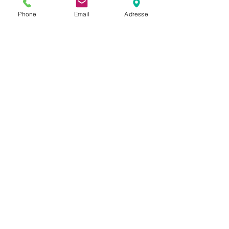
Phone
Email
Adresse