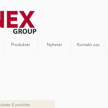
Produkter
Nyheter
Kontakt oss
heter & produkter
 siste oppdateringer, produktnyheter og annet snadder
en.
Til produkt side