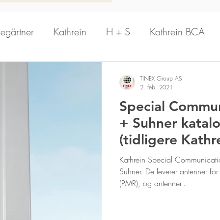
legärtner
Kathrein
H + S
Kathrein BCA
PrecisionWave
Hansen
Schomandl
A
TINEX Group AS
2. feb. 2021
Special Commun
n Antenna
Aerial Oy
Kathrein Solutions
R
+ Suhner katal
(tidligere Kathre
Kathrein Digital Systems
Aldena
Dual B
Kathrein Special Communicati
Suhner. De leverer antenner for 
(PMR), og antenner...