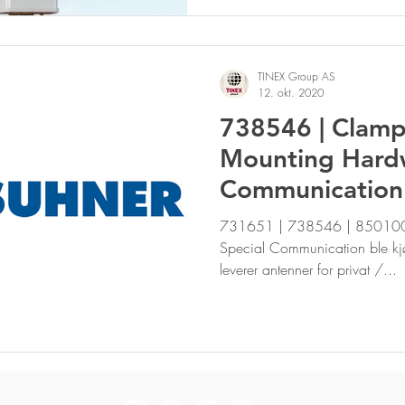
TINEX Group AS
12. okt. 2020
738546 | Clam
Mounting Hardw
Communication
731651 | 738546 | 850100
Special Communication ble kj
leverer antenner for privat /...