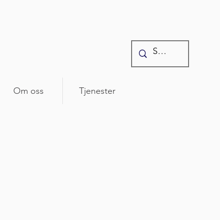
Om oss
Tjenester
 som rører seg i