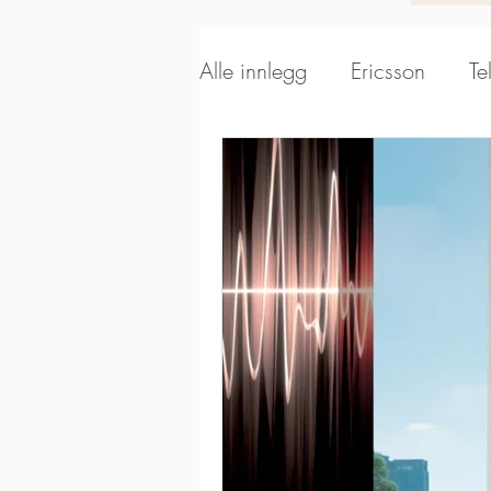
Alle innlegg
Ericsson
Te
Alpha Wireless
Aerials
Kathrein Broadcast
Sca
Kathrein DS
EUPEN