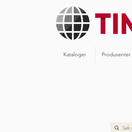
Kataloger
Produsenter
Ny
Les våre
vår verd