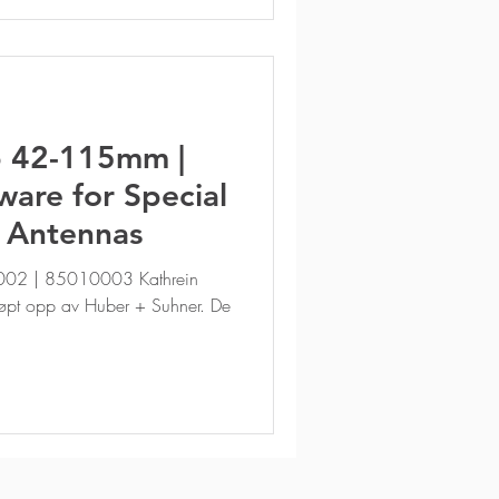
p 42-115mm |
are for Special
 Antennas
02 | 85010003 Kathrein
øpt opp av Huber + Suhner. De