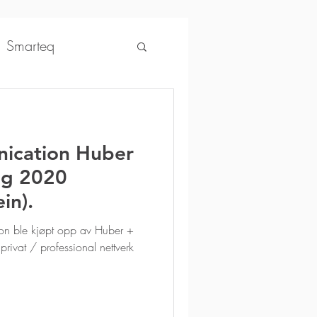
Smarteq
ntonics
ication Huber
osenberger
og 2020
in).
AccuLink
SIRA
on ble kjøpt opp av Huber +
privat / professional nettverk