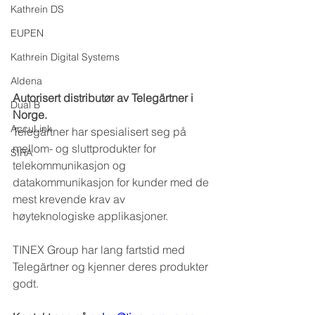
Kathrein DS
EUPEN
Kathrein Digital Systems
Aldena
Autorisert distributør av Telegärtner i 
Dual B
Norge.
AccuLink
Telegärtner har spesialisert seg på 
mellom- og sluttprodukter for 
SIRA
telekommunikasjon og 
datakommunikasjon for kunder med de 
mest krevende krav av 
høyteknologiske applikasjoner.
TINEX Group har lang fartstid med 
Telegärtner og kjenner deres produkter 
godt.