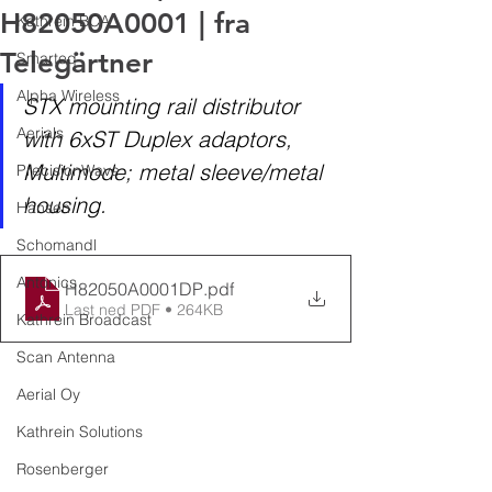
H82050A0001 | fra
Kathrein BCA
Telegärtner
Smarteq
Alpha Wireless
STX mounting rail distributor 
Aerials
with 6xST Duplex adaptors, 
Multimode; metal sleeve/metal 
PrecisionWave
housing
.
Hansen
Schomandl
Antonics
H82050A0001DP
.pdf
Last ned PDF • 264KB
Kathrein Broadcast
Scan Antenna
Aerial Oy
Kathrein Solutions
Rosenberger