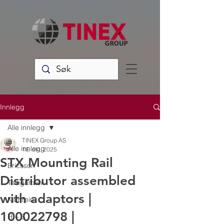
Innlegg
Alle innlegg
TINEX Group AS
Alle innlegg
16. okt. 2025
STX Mounting Rail
Ericsson
Distributor assembled
Telegärtner
with adaptors |
Kathrein
100022798 |
H + S