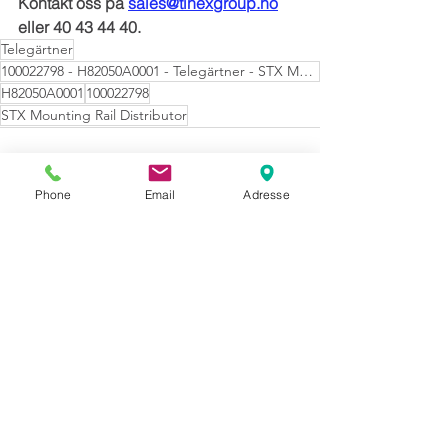
Kontakt oss på 
sales@tinexgroup.no
eller 40 43 44 40.
Telegärtner
100022798 - H82050A0001 - Telegärtner - STX Mounting Rail Distributor
H82050A0001
100022798
STX Mounting Rail Distributor
Phone
Email
Adresse
Se alle
Siste innlegg