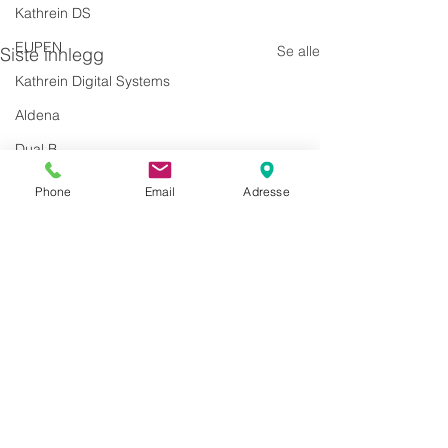
Kathrein DS
EUPEN
Se alle
Siste innlegg
Kathrein Digital Systems
Aldena
Dual B
AccuLink
Phone
Email
Adresse
SIRA
Kommentarer