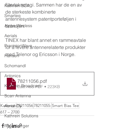
filterteknologi. Sammen har de en av 
Kathrein BCA
de sterkeste kombinerte 
Smarteq
antennesystem patentporteføljen i 
Alpha Wireless
bransjen.
Aerials
TINEX har blant annet en rammeavtale 
PrecisionWave
for å levere antennerelaterte produkter 
med Telenor og Ericsson i Norge.
Hansen
Schomandl
Antonics
78211056
.pdf
Kathrein Broadcast
Last ned PDF • 223KB
Scan Antenna
Kathrein
78211056
78211055:
Smart Bias Tee
Aerial Oy
617 – 2700
Kathrein Solutions
Rosenberger