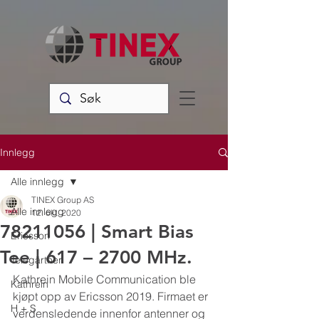
Innlegg
Alle innlegg
TINEX Group AS
Alle innlegg
12. okt. 2020
78211056 | Smart Bias
Ericsson
Tee | 617 – 2700 MHz.
Telegärtner
Kathrein Mobile Communication ble 
Kathrein
kjøpt opp av Ericsson 2019. Firmaet er 
H + S
verdensledende innenfor antenner og 