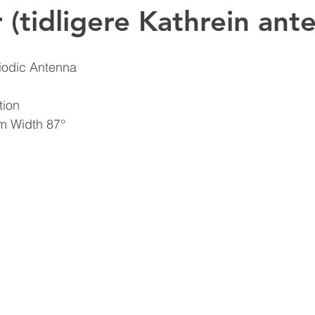
 (tidligere Kathrein ant
Kathrein Digital Systems
Aldena
Dual B
iodic Antenna
tion
m Width 87°