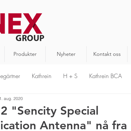
Produkter
Nyheter
Kontakt oss
legärtner
Kathrein
H + S
Kathrein BCA
PrecisionWave
Hansen
Schomandl
A
1. aug. 2020
 "Sencity Special
cation Antenna" nå fra
n Antenna
Aerial Oy
Kathrein Solutions
R