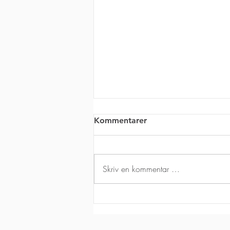
Kommentarer
Skriv en kommentar …
Quick delivery from stock in
Norway – Kathrein /
Ericsson products