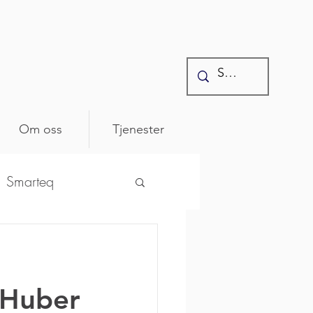
Om oss
Tjenester
Smarteq
ntonics
 Huber
osenberger