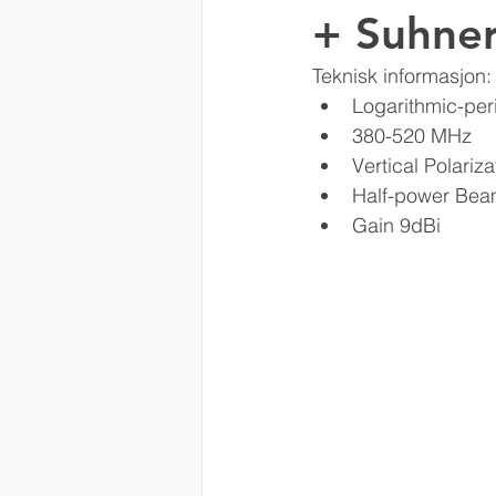
+ Suhner
Kathrein DS
EUPEN
Teknisk informasjon:
Logarithmic-per
380-520 MHz
Vertical Polariza
Half-power Bea
Gain 9dBi