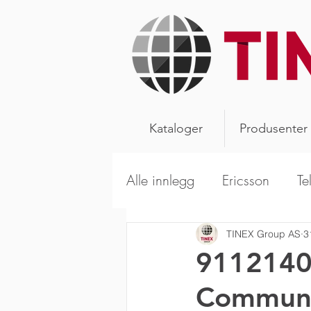
Kataloger
Produsenter
Alle innlegg
Ericsson
Te
Alpha Wireless
Aerials
TINEX Group AS
3
91121402
Communi
Kathrein Broadcast
Sca