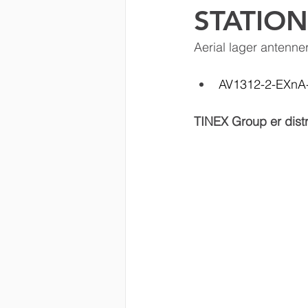
STATIO
Kathrein DS
EUPEN
Aerial lager antenner
AV1312-2-EXnA
TINEX Group er distri