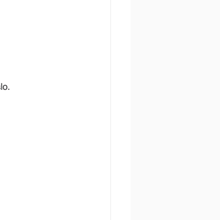
AccuLink
SIRA
lo.