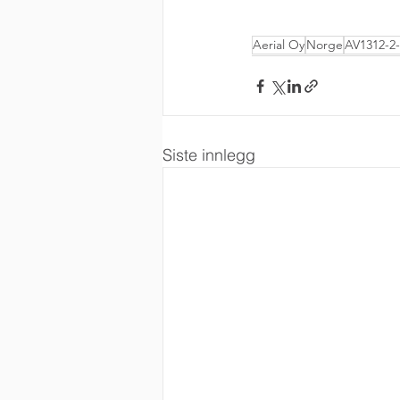
Aerial Oy
Norge
AV1312-2
Siste innlegg