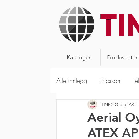
Kataloger
Produsenter
Alle innlegg
Ericsson
Te
Alpha Wireless
Aerials
TINEX Group AS
1
Aerial O
ATEX A
Kathrein Broadcast
Sca