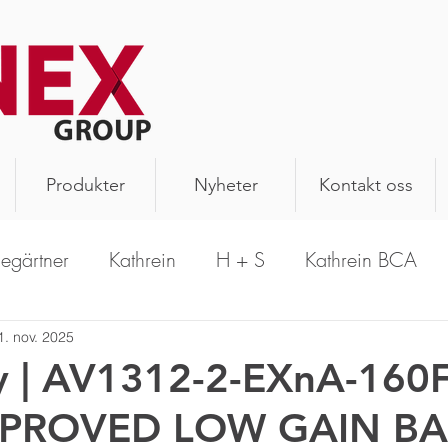
Produkter
Nyheter
Kontakt oss
legärtner
Kathrein
H + S
Kathrein BCA
PrecisionWave
Hansen
Schomandl
A
1. nov. 2025
y | AV1312-2-EXnA-160
PPROVED LOW GAIN BA
n Antenna
Aerial Oy
Kathrein Solutions
R