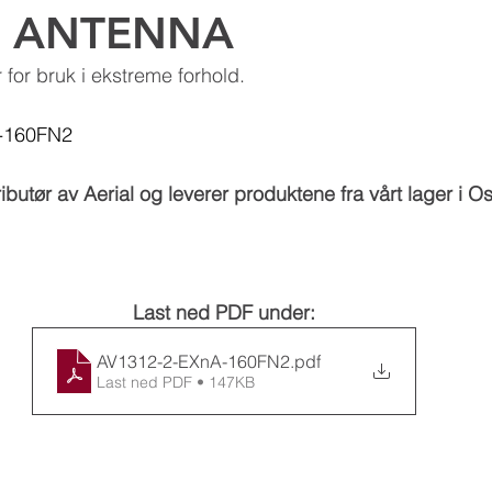
N ANTENNA
Kathrein Digital Systems
Aldena
Dual B
 for bruk i ekstreme forhold.
-160FN2
butør av Aerial og leverer produktene fra vårt lager i Os
Last ned PDF under:
AV1312-2-EXnA-160FN2
.pdf
Last ned PDF • 147KB