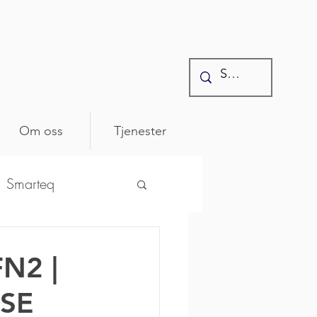
Om oss
Tjenester
Smarteq
ntonics
FN2 |
SE
osenberger