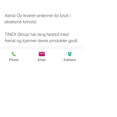
Aerial Oy leverer antenner for bruk 
i 
ekstreme forhold.
TINEX Group har lang fartstid med 
Aerial og kjenner deres produkter godt.
Kontakt oss på 
sales@tinexgroup.no
 eller 40 43 44 40.
Phone
Email
Adresse
Aerial Oy
1355...1492MHz
AV306
AV3060
AV3062
AV3064
AV3068
DAB and TDMA