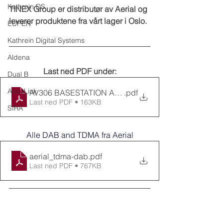
Kathrein DS
TINEX Group er distributør av Aerial og 
leverer produktene fra vårt lager i Oslo.
EUPEN
Kathrein Digital Systems
Aldena
Last ned PDF under:
Dual B
AccuLink
AV306 BASESTATION ANTENNA SERIES
.pdf
Last ned PDF • 163KB
SIRA
Alle DAB and TDMA fra Aerial
aerial_tdma-dab
.pdf
Last ned PDF • 767KB