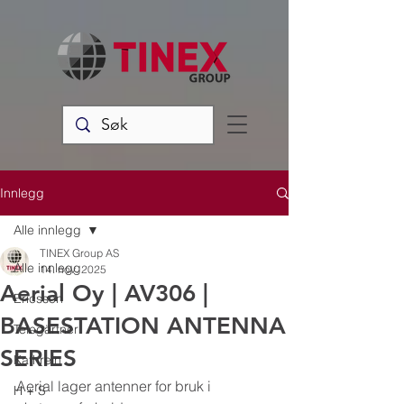
Innlegg
Alle innlegg
TINEX Group AS
Alle innlegg
14. nov. 2025
Aerial Oy | AV306 |
Ericsson
BASESTATION ANTENNA
Telegärtner
SERIES
Kathrein
Aerial lager antenner for bruk i 
H + S