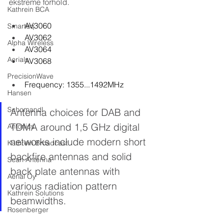
ekstreme forhold.
Kathrein BCA
AV3060
Smarteq
AV3062
Alpha Wireless
AV3064
Aerials
AV3068
PrecisionWave
Frequency: 1355...1492MHz
Hansen
Schomandl
Antenna choices for DAB and 
TDMA around 1,5 GHz digital 
Antonics
networks include modern short 
Kathrein Broadcast
backfire antennas and solid 
Scan Antenna
back plate antennas with 
Aerial Oy
various radiation pattern 
Kathrein Solutions
beamwidths.
Rosenberger