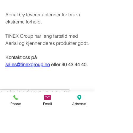
Aerial Oy leverer antenner for bruk 
i 
ekstreme forhold.
TINEX Group har lang fartstid med 
Aerial og kjenner deres produkter godt.
Kontakt oss på 
sales@tinexgroup.no
 eller 40 43 44 40.
Aerial Oy
ATEX
TR4501-EXnA-405FN1
APPROVED POWER DIVIDER
Phone
Email
Adresse