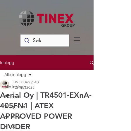
Innlegg
Alle innlegg
TINEX Group AS
Alle innlegg
12. nov. 2025
Aerial Oy | TR4501-EXnA-
Ericsson
405FN1 | ATEX
Telegärtner
APPROVED POWER
Kathrein
DIVIDER
H + S