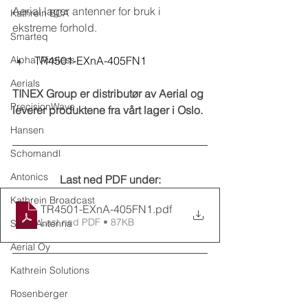
Aerial lager antenner for bruk i 
Kathrein BCA
ekstreme forhold.
Smarteq
Alpha Wireless
TR4501-EXnA-405FN1
Aerials
TINEX Group er distributør av Aerial og 
PrecisionWave
leverer produktene fra vårt lager i Oslo.
Hansen
Schomandl
Antonics
Last ned PDF under:
Kathrein Broadcast
TR4501-EXnA-405FN1
.pdf
Last ned PDF • 87KB
Scan Antenna
Aerial Oy
Kathrein Solutions
Rosenberger