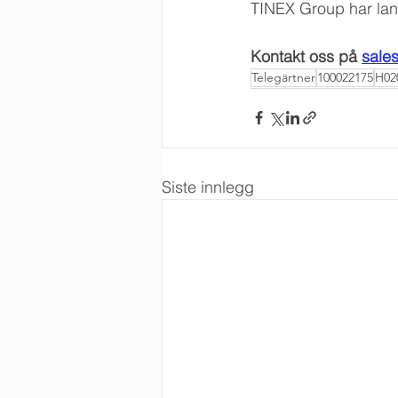
TINEX Group har lang
Kontakt oss på 
sale
Telegärtner
100022175
H02
Siste innlegg