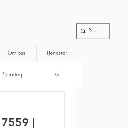
Om oss
Tjenester
Smarteq
ntonics
17559 |
osenberger