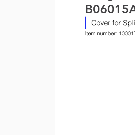
B06015A0
Kathrein DS
EUPEN
Cover for Spl
Item number: 10001