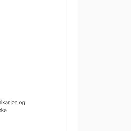
nikasjon og 
ske 