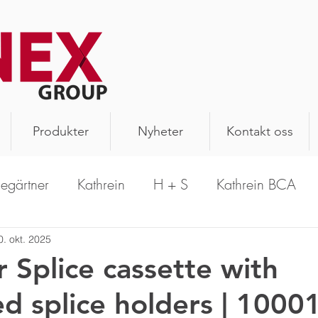
Produkter
Nyheter
Kontakt oss
legärtner
Kathrein
H + S
Kathrein BCA
PrecisionWave
Hansen
Schomandl
A
0. okt. 2025
r Splice cassette with
ed splice holders | 1000
n Antenna
Aerial Oy
Kathrein Solutions
R