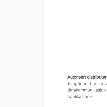
Autorisert distributø
Telegärtner har spes
datakommunikasjon f
applikasjoner.