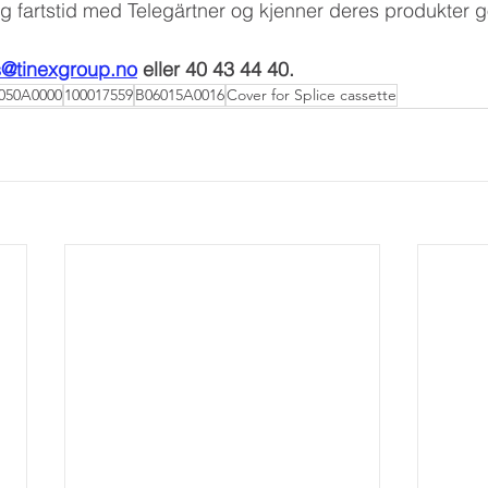
 fartstid med Telegärtner og kjenner deres produkter g
s@tinexgroup.no
 eller 40 43 44 40.
050A0000
100017559
B06015A0016
Cover for Splice cassette