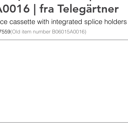
016 | fra Telegärtner
Kathrein Digital Systems
Aldena
Dual B
ice cassette with integrated splice holders
7559
(Old item number B06015A0016)