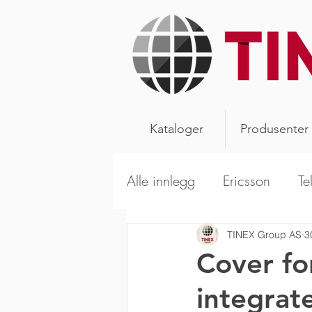
Kataloger
Produsenter
Alle innlegg
Ericsson
Te
Alpha Wireless
Aerials
TINEX Group AS
3
Cover fo
integrat
Kathrein Broadcast
Sca