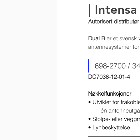
| Intensa
Kathrein DS
EUPEN
Autorisert distributø
Dual B
 er et svensk 
antennesystemer for
698-2700 / 3
DC7038-12-01-4
Nøkkelfunksjoner
• Utviklet for frakob
	én antenneutg
• Stolpe- eller vegg
• Lynbeskyttelse