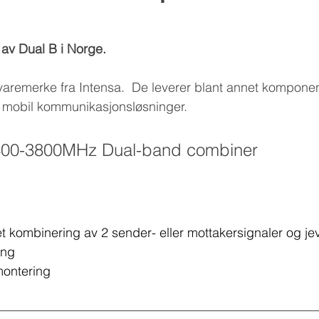
Kathrein Digital Systems
Aldena
Dual B
r av Dual B i Norge.
varemerke fra Intensa.  De leverer blant annet komponent
 mobil kommunikasjonsløsninger.
400-3800MHz Dual-band combiner
let kombinering av 2 sender- eller mottakersignaler og jevn
ang
montering