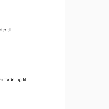
AccuLink
SIRA
er til 
 fordeling til 