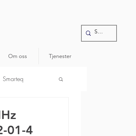
Om oss
Tjenester
Smarteq
ntonics
MHz
2-01-4
osenberger