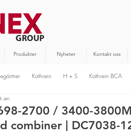
Produkter
Nyheter
Kontakt oss
legärtner
Kathrein
H + S
Kathrein BCA
PrecisionWave
Hansen
Schomandl
A
9. jan.
| 698-2700 / 3400-3800
d combiner | DC7038-1
n Antenna
Aerial Oy
Kathrein Solutions
R