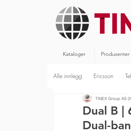
Kataloger
Produsenter
Alle innlegg
Ericsson
Te
Alpha Wireless
Aerials
TINEX Group AS
2
Dual B 
Dual-ban
Kathrein Broadcast
Sca