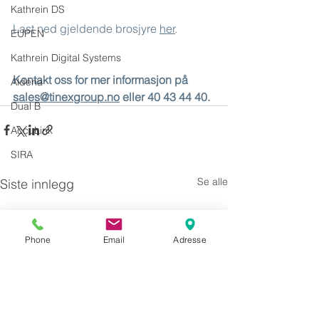
Kathrein DS
Last ned gjeldende brosjyre 
her
.
EUPEN
Kathrein Digital Systems
Kontakt oss for mer informasjon på 
Aldena
sales@tinexgroup.no
 eller 40 43 44 40.
Dual B
AccuLink
SIRA
Se alle
Siste innlegg
Phone
Email
Adresse