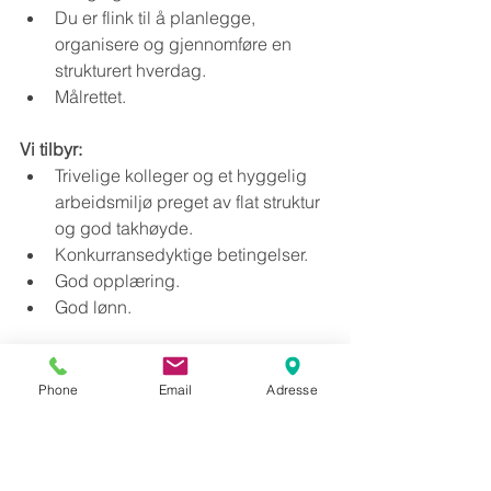
Du er flink til å planlegge, 
organisere og gjennomføre en 
strukturert hverdag.
Målrettet.
​Vi tilbyr:
Trivelige kolleger og et hyggelig 
arbeidsmiljø preget av flat struktur 
og god takhøyde.
Konkurransedyktige betingelser.
God opplæring.
God lønn.
Arbeidssted:
Verkseier Furulunds vei 1, 0668 Oslo.
Phone
Email
Adresse
Høres dette ut som det kan være noe 
for deg?
For ytterligere informasjon om stillingen 