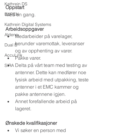
Kathrein DS
Oppstart
Med en gang.
EUPEN
Kathrein Digital Systems
Arbeidsoppgaver
Aldena
Medarbeider på varelager, 
herunder varemottak, leveranser 
Dual B
og av opphenting av varer.
AccuLink
Pakke varer.
Delta på vårt team med testing av 
SIRA
antenner. Dette kan medfører noe 
fysisk arbeid med utpakking, teste 
antenner i et EMC kammer og 
pakke antennene igjen.
Annet forefallende arbeid på 
lageret.
​Ønskede kvalifikasjoner
Vi søker en person med 