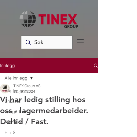
Innlegg
Alle innlegg
TINEX Group AS
Alle innlegg
22. jan. 2024
Vi har ledig stilling hos
Ericsson
oss - lagermedarbeider.
Telegärtner
Deltid / Fast.
Kathrein
H + S