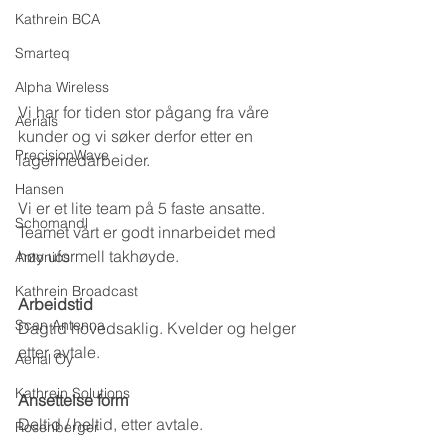
Kathrein BCA
Smarteq
Alpha Wireless
Vi har for tiden stor pågang fra våre 
Aerials
kunder og vi søker derfor etter en  
PrecisionWave
lagermedarbeider. 
Hansen
Vi er et lite team på 5 faste ansatte. 
Schomandl
Teamet vårt er godt innarbeidet med 
høy uformell takhøyde.
Antonics
Kathrein Broadcast
Arbeidstid
Scan Antenna
Dagtid hovedsaklig. Kvelder og helger 
etter avtale.
Aerial Oy
Kathrein Solutions
Ansettelse form
Deltid / heltid, etter avtale.
Rosenberger