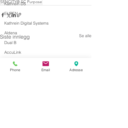
SENCITY® SC Purpose
Kathrein DS
EUPEN
Kathrein Digital Systems
Aldena
Se alle
Siste innlegg
Dual B
AccuLink
SIRA
Phone
Email
Adresse