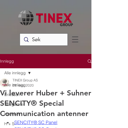
Innlegg
Alle innlegg
TINEX Group AS
Alle innlegg
28. sep. 2020
Vi leverer Huber + Suhner
Ericsson
SENCITY® Special
Telegärtner
Communication antenner
Kathrein
SENCITY® SC Panel
H + S