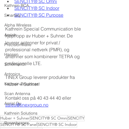
SENCITY® SC Omni
Kathrein BCA
SENCITY® SC Indoor
SENCITY® SC Purpose
Smarteq
Alpha Wireless
Kathrein Special Communication ble 
Aerials
kjøpt opp av Huber + Suhner. De 
leverer antenner for privat / 
PrecisionWave
professional nettverk (PMR), og 
Hansen
antenner som kombinerer TETRA og 
profesjonelle LTE.
Schomandl
Antonics
TINEX Group leverer produkter fra 
Kathrein Broadcast
Huber + Suhner.
Scan Antenna
Kontakt oss på 40 43 44 40 eller 
Aerial Oy
sales@tinexgroup.no
Kathrein Solutions
Huber + Suhner
SENCITY® SC Omni
SENCITY
Rosenberger
SENCITY® SC Panel
SENCITY® SC Indoor