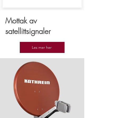
Mottak av
satellittsignaler
Les mer her