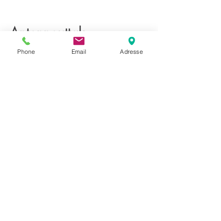
Antenneuttak
Phone
Email
Adresse
Les mer her