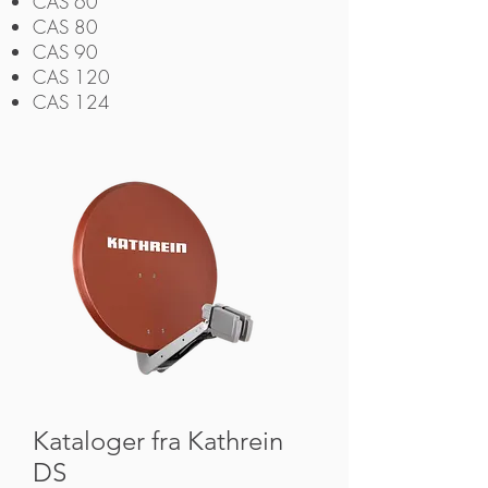
CAS 60
CAS 80
CAS 90
CAS 120
CAS 124
Kataloger fra Kathrein
Kontakt oss om Kathrein Digital systems
DS