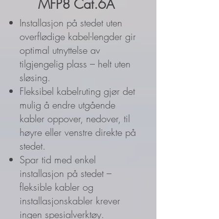
MFP8 Cat.6A
Installasjon på stedet uten
overflødige kabel-lengder gir
optimal utnyttelse av
tilgjengelig plass – helt uten
sløsing.
Fleksibel kabelruting gjør det
mulig å endre utgående
kabler oppover, nedover, til
høyre eller venstre direkte på
stedet.
Spar tid med enkel
installasjon på stedet –
fleksible kabler og
installasjonskabler krever
ingen spesialverktøy.