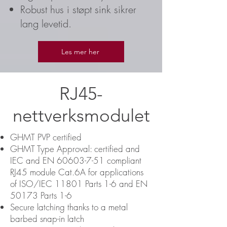
Robust hus i støpt sink sikrer
lang levetid.
Les mer her
RJ45-
nettverksmodulet
GHMT PVP certified
GHMT Type Approval: certified and
IEC and EN
60603-7-51
compliant
RJ45 module Cat.6A for applications
of ISO/IEC 11801 Parts 1-6 and EN
50173 Parts 1-6
Secure latching thanks to a metal
barbed snap-in latch