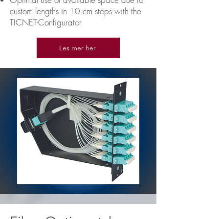
custom lengths in 10 cm steps with the
TICNET-Configurator
Les mer her