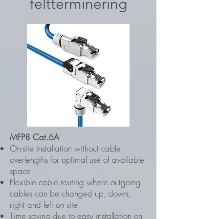
feltterminering
MFP8 Cat.6A
On-site installation without cable
overlengths for optimal use of available
space
Flexible cable routing where outgoing
cables can be changed up, down,
right and left on site
Time saving due to easy installation on