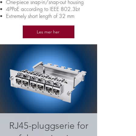
One-piece snap-in/snap-out housing
4PPoE according to IEEE 802.3bt
Extremely short length of 32 mm
Les mer her
RJ45-pluggserie for